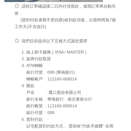
◎
請於訂單確認後二日內付清貨款，逾期訂單將自動失
效．
(貨到付款者將不受此限)收到款項後，出貨時間為7個
工作天(不含假日).
◎
我們目前提供以下五種方式讓您選擇
線上刷卡服務 ( VISA / MASTER )
超商付款取貨
ATM轉帳
銀行代號 : 008 (華南銀行)
轉帳帳戶 : 112160-068514
匯款
戶名 : 鷹口股份有限公司
銀行名稱 : 華南銀行 - 南京東路分行
銀行帳號 : 112160-068514
銀行代號 : 008
貨到付款
以宅配貨到付款方式． 需加收"代收手續費" 在商