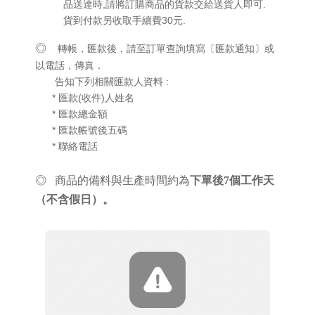
品送達時,請將訂購商品的貨款交給送貨人即可.
貨到付款另收取手續費30元.
◎
轉帳，匯款後，請至訂單查詢填寫〔匯款通知〕或
以電話，傳真．
告知下列相關匯款人資料 :
* 匯款(收件)人姓名
* 匯款總金額
* 匯款帳號後五碼
* 聯絡電話
◎
商品的備料與生產時間約為
下單後7個工作天
（不含假日）。