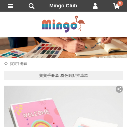
0
Mingo Club
會員登入
繁體中文
會員註冊
忘記密碼
訂單查詢
追蹤清單
寶寶手冊套
匯款通知
寶寶手冊套-粉色圓點推車款