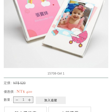
15708-Girl 1
定價 :
NT$
520
NT$
420
優惠價 :
－
＋
數量 :
加入追蹤